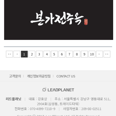
1
2
3
4
5
6
7
8
9
10
고객문의
개인정보취급방침
CONTACT US
리드플래닛
대표 : 강호상
주소 : 서울특별시 강남구 영동대로 511,
2904호(삼성동, 트레이드타워)
전화번호 : 070-4099-7218~9
사업자번호 : 209-88-02511