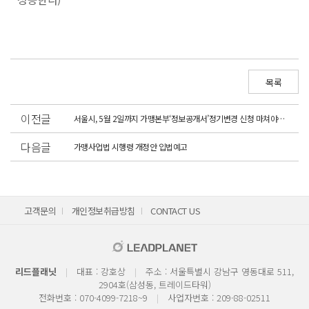
목록
이전글
서울시, 5월 2일까지 가맹본부‘정보공개서’정기변경 신청 마쳐야…미준수시 과태료
다음글
가맹사업법 시행령 개정안 입법예고
고객문의
개인정보취급방침
CONTACT US
리드플래닛
대표 : 강호상
주소 : 서울특별시 강남구 영동대로 511,
2904호(삼성동, 트레이드타워)
전화번호 : 070-4099-7218~9
사업자번호 : 209-88-02511